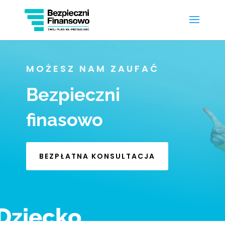
MOŻESZ NAM ZAUFAĆ
Bezpieczni
finasowo
BEZPŁATNA KONSULTACJA
Dziecko